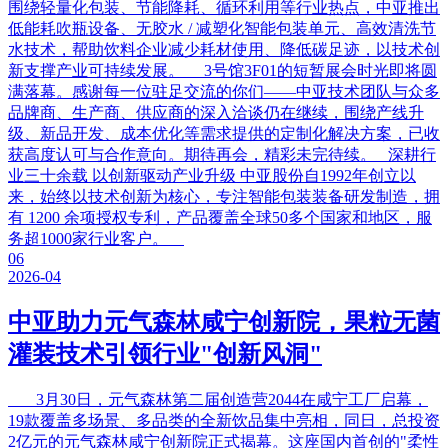
围绕轻量化包装、节能降耗、循环利用等行业热点，中亚推出
低能耗吹瓶设备、无胶水 / 减塑化智能包装单元、高效清洗节
水技术，帮助饮料企业减少耗材使用、降低碳足迹，以技术创
新支撑产业可持续发展。 3号馆3F01的短暂展会时光即将圆
满落幕。感谢每一位驻足交流的你们——中亚技术团队与众多
品牌商、生产商、供应商的深入洽谈仍在继续，围绕产线升
级、新品开发、成本优化等需求提供的定制化解决方案，已收
获高度认可与合作意向。期待再会，精彩未完待续。 深耕行
业三十余载 以创新驱动产业升级 中亚股份自1992年创立以
来，始终以技术创新为核心，专注智能包装装备研发制造，拥
有 1200 余项授权专利，产品覆盖全球50多个国家和地区，服
务超1000家行业客户。
06
2026-04
中亚助力元气森林咸宁创新院，果粒无菌
灌装技术引领行业"创新风洞"
3月30日，元气森林第二届创造营2044在咸宁工厂启幕，
19款覆盖多场景、多品类的全新饮品集中亮相，同日，总投资
2亿元的元气森林咸宁创新院正式揭幕。这座国内首创的"柔性