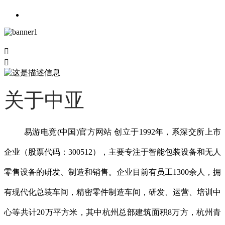


关于中亚
易游电竞(中国)官方网站 创立于1992年，系深交所上市
企业（股票代码：300512），主要专注于智能包装设备和无人
零售设备的研发、制造和销售。企业目前有员工1300余人，拥
有现代化总装车间，精密零件制造车间，研发、运营、培训中
心等共计20万平方米，其中杭州总部建筑面积8万方，杭州青