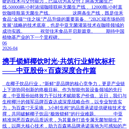
硬的技术与交付能力，已成功为其交付了两条无菌生产
线-50000杯/小时浓缩咖啡联杯无菌生产线 、12000瓶/小时直
饮咖啡瓶装无菌生产线。 这两条生产线，既是佳禾
食品“金猫”“佳之味”产品升级的重要装备、"2B2C端市场协同
发展"战略的技术底座，也是中亚无菌灌装技术在咖啡领域的
成功实践。 祝贺佳禾食品开启新篇章。 期待中国
植物基产业的下一个里程碑。
06
2026-04
携手锁鲜椰饮时光·共筑行业鲜饮标杆
——中亚股份×百森深度合作篇
在椰子饮品行业，“新鲜”是品牌的核心竞争力，更是产业链
上下游协同创新的终极目标。作为智能包装设备领域的先行
者，中亚股份始终致力于以技术赋能客户价值。近日，我们与
生榨椰汁的领军品牌百森达成深度战略合作，以专业智造实
力，为百森“7天采摘，3小时生榨”的品质承诺提供硬核技术支
撑，共同破解椰子饮品“极致锁鲜”的行业难题。 中亚
精准洞悉百森的品质诉求，为其量身打造专属无菌智能生产
线，以两大核心技术，助力百森将品牌承诺落地为可感知的产