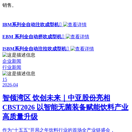
销售。
IBM系列全自动注吹成型机

EBM 系列全自动挤吹成型机

ISBM系列全自动注拉吹成型机

企业新闻
行业新闻
15
2026-04
智领湾区 饮创未来｜中亚股份亮相
CBST2026 以智能无菌装备赋能饮料产业
高质量升级
作为“十五五”开局之年饮料行业的首场全产业链盛会，