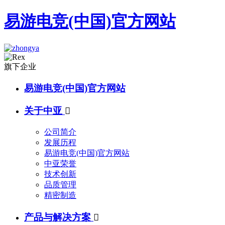
易游电竞(中国)官方网站
旗下企业
易游电竞(中国)官方网站
关于中亚

公司简介
发展历程
易游电竞(中国)官方网站
中亚荣誉
技术创新
品质管理
精密制造
产品与解决方案
