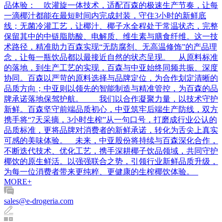
品体验： 吹灌旋一体技术，适配百森的极速生产节奏，让每
一滴椰汁都能在最短时间内完成封装，守住3小时的新鲜底
线；无菌冷灌工艺，让椰汁、椰子水全程处于常温状态，完整
保留其中的中链脂肪酸、电解质、维生素与膳食纤维。这一技
术路径，精准助力百森实现“无防腐剂、无高温修饰”的产品理
念，让每一瓶饮品都以最接近自然的状态呈现。 从原料标准
的落地，到生产工艺的实现，百森与中亚始终同频共振、深度
协同。百森以严苛的原料选择与品牌定位，为合作划定清晰的
品质方向；中亚则以领先的智能制造与精准管控，为百森的品
牌承诺落地保驾护航。 我们以合作凝聚力量，以技术守护
新鲜。百森坚守前端品质初心，中亚筑牢后端生产防线，双方
携手将“7天采摘，3小时生榨”从一句口号，打磨成行业公认的
品质标准，更将品牌对消费者的新鲜承诺，转化为舌尖上真实
可感的美味体验。 未来，中亚股份将持续与百森深化合作，
不断迭代技术、优化工艺，携手深耕椰子饮品领域，共同守护
椰饮的原生鲜活。以强强联合之势，引领行业新鲜品质升级，
为每一位消费者带来更纯粹、更健康的生榨椰饮体验。
MORE+
sales@e-drogeria.com