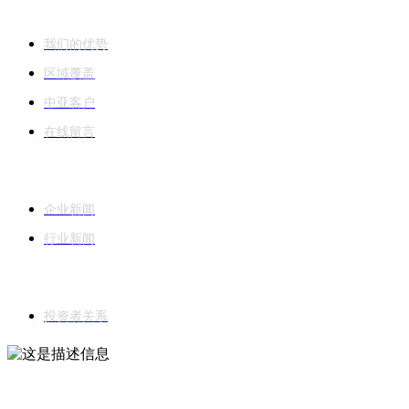
销售与服务
我们的优势
区域覆盖
中亚客户
在线留言
新闻与媒体
企业新闻
行业新闻
投资者关系
投资者关系
中国 · 易游电竞(中国)官方网站 版权所有