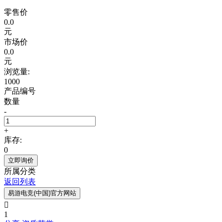
零售价
0.0
元
市场价
0.0
元
浏览量:
1000
产品编号
数量
-
+
库存:
0
立即询价
所属分类
返回列表
易游电竞(中国)官方网站

1