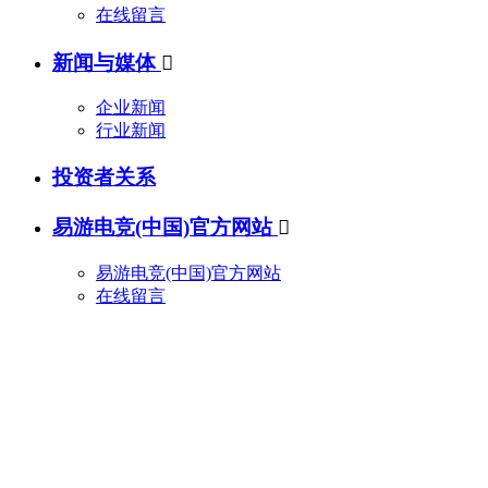
在线留言
新闻与媒体

企业新闻
行业新闻
投资者关系
易游电竞(中国)官方网站

易游电竞(中国)官方网站
在线留言