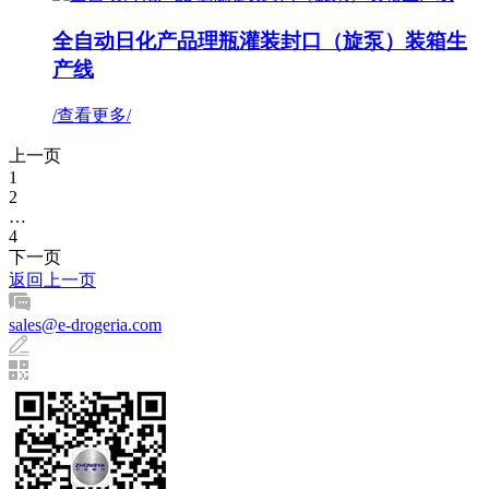
全自动日化产品理瓶灌装封口（旋泵）装箱生
产线
/查看更多/
上一页
1
2
…
4
下一页
返回上一页
sales@e-drogeria.com