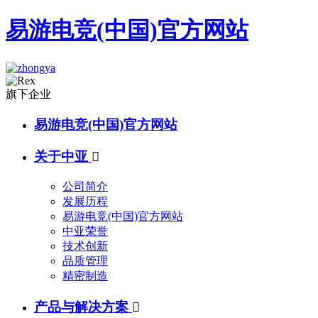
易游电竞(中国)官方网站
旗下企业
易游电竞(中国)官方网站
关于中亚

公司简介
发展历程
易游电竞(中国)官方网站
中亚荣誉
技术创新
品质管理
精密制造
产品与解决方案
