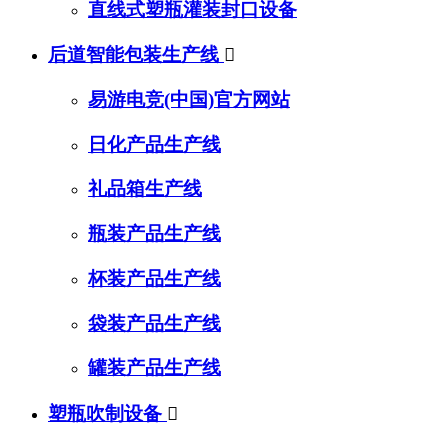
直线式塑瓶灌装封口设备
后道智能包装生产线

易游电竞(中国)官方网站
日化产品生产线
礼品箱生产线
瓶装产品生产线
杯装产品生产线
袋装产品生产线
罐装产品生产线
塑瓶吹制设备
