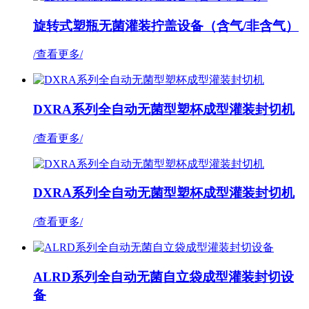
旋转式塑瓶无菌灌装拧盖设备（含气/非含气）
/查看更多/
DXRA系列全自动无菌型塑杯成型灌装封切机
/查看更多/
DXRA系列全自动无菌型塑杯成型灌装封切机
/查看更多/
ALRD系列全自动无菌自立袋成型灌装封切设
备