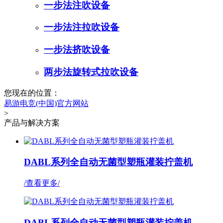
一步法注吹设备
一步法注拉吹设备
一步法挤吹设备
两步法旋转式拉吹设备
您现在的位置：
易游电竞(中国)官方网站
>
产品与解决方案
DABL系列全自动无菌型塑瓶灌装拧盖机
/查看更多/
DABL系列全自动无菌型塑瓶灌装拧盖机