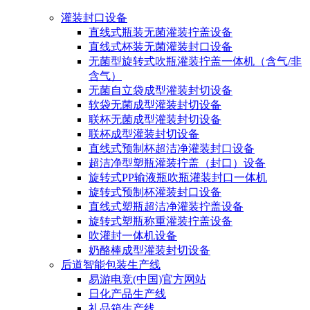
灌装封口设备
直线式瓶装无菌灌装拧盖设备
直线式杯装无菌灌装封口设备
无菌型旋转式吹瓶灌装拧盖一体机（含气/非
含气）
无菌自立袋成型灌装封切设备
软袋无菌成型灌装封切设备
联杯无菌成型灌装封切设备
联杯成型灌装封切设备
直线式预制杯超洁净灌装封口设备
超洁净型塑瓶灌装拧盖（封口）设备
旋转式PP输液瓶吹瓶灌装封口一体机
旋转式预制杯灌装封口设备
直线式塑瓶超洁净灌装拧盖设备
旋转式塑瓶称重灌装拧盖设备
吹灌封一体机设备
奶酪棒成型灌装封切设备
后道智能包装生产线
易游电竞(中国)官方网站
日化产品生产线
礼品箱生产线