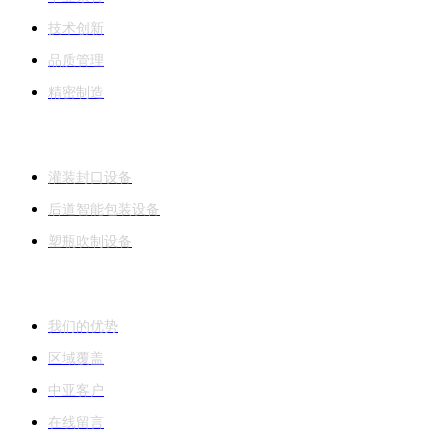
技术创新
品质管理
精密制造
产品与解决方案
灌装封口设备
后道智能包装设备
塑瓶吹制设备
销售与服务
我们的优势
区域覆盖
中亚客户
在线留言