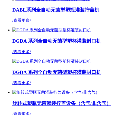
DABL系列全自动无菌型塑瓶灌装拧盖机
/查看更多/
DGDA 系列全自动无菌型塑杯灌装封口机
/查看更多/
DGDA 系列全自动无菌型塑杯灌装封口机
/查看更多/
旋转式塑瓶无菌灌装拧盖设备（含气/非含气）
/查看更多/