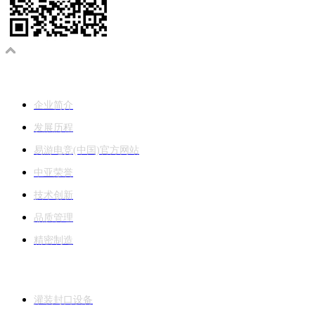
关于中亚
企业简介
发展历程
易游电竞(中国)官方网站
中亚荣誉
技术创新
品质管理
精密制造
产品与解决方案
灌装封口设备