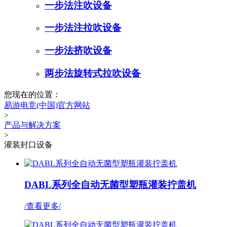
一步法注吹设备
一步法注拉吹设备
一步法挤吹设备
两步法旋转式拉吹设备
您现在的位置：
易游电竞(中国)官方网站
>
产品与解决方案
>
灌装封口设备
DABL系列全自动无菌型塑瓶灌装拧盖机
/查看更多/