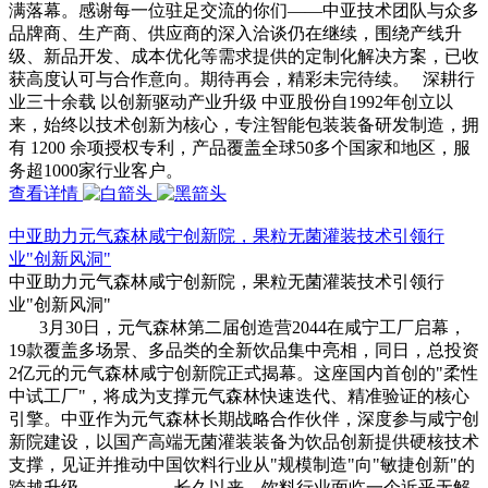
满落幕。感谢每一位驻足交流的你们——中亚技术团队与众多
品牌商、生产商、供应商的深入洽谈仍在继续，围绕产线升
级、新品开发、成本优化等需求提供的定制化解决方案，已收
获高度认可与合作意向。期待再会，精彩未完待续。 深耕行
业三十余载 以创新驱动产业升级 中亚股份自1992年创立以
来，始终以技术创新为核心，专注智能包装装备研发制造，拥
有 1200 余项授权专利，产品覆盖全球50多个国家和地区，服
务超1000家行业客户。
查看详情
中亚助力元气森林咸宁创新院，果粒无菌灌装技术引领行
业"创新风洞"
中亚助力元气森林咸宁创新院，果粒无菌灌装技术引领行
业"创新风洞"
3月30日，元气森林第二届创造营2044在咸宁工厂启幕，
19款覆盖多场景、多品类的全新饮品集中亮相，同日，总投资
2亿元的元气森林咸宁创新院正式揭幕。这座国内首创的"柔性
中试工厂"，将成为支撑元气森林快速迭代、精准验证的核心
引擎。中亚作为元气森林长期战略合作伙伴，深度参与咸宁创
新院建设，以国产高端无菌灌装装备为饮品创新提供硬核技术
支撑，见证并推动中国饮料行业从"规模制造"向"敏捷创新"的
跨越升级。 长久以来，饮料行业面临一个近乎无解