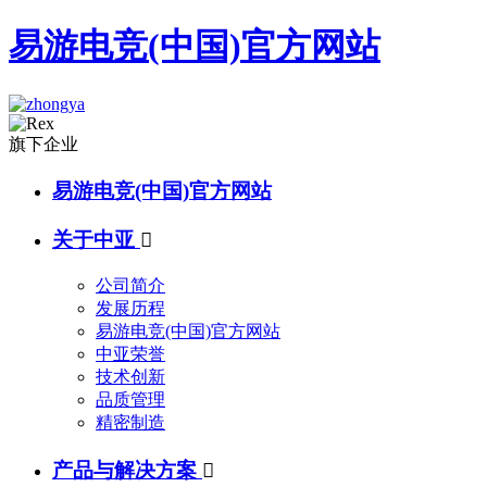
易游电竞(中国)官方网站
旗下企业
易游电竞(中国)官方网站
关于中亚

公司简介
发展历程
易游电竞(中国)官方网站
中亚荣誉
技术创新
品质管理
精密制造
产品与解决方案
