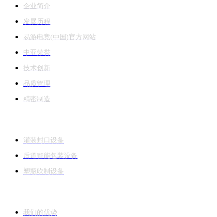
企业简介
发展历程
易游电竞(中国)官方网站
中亚荣誉
技术创新
品质管理
精密制造
产品与解决方案
灌装封口设备
后道智能包装设备
塑瓶吹制设备
销售与服务
我们的优势