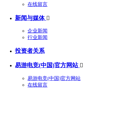
在线留言
新闻与媒体

企业新闻
行业新闻
投资者关系
易游电竞(中国)官方网站

易游电竞(中国)官方网站
在线留言