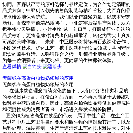
协同。百森以严苛的原料选择与品牌定位，为合作划定清晰的
品质方向；中亚则以领先的智能制造与精准管控，为百森的品
牌承诺落地保驾护航。 我们以合作凝聚力量，以技术守护
新鲜。百森坚守前端品质初心，中亚筑牢后端生产防线，双方
携手将“7天采摘，3小时生榨”从一句口号，打磨成行业公认的
品质标准，更将品牌对消费者的新鲜承诺，转化为舌尖上真实
可感的美味体验。 未来，中亚股份将持续与百森深化合作，
不断迭代技术、优化工艺，携手深耕椰子饮品领域，共同守护
椰饮的原生鲜活。以强强联合之势，引领行业新鲜品质升级，
为每一位消费者带来更纯粹、更健康的生榨椰饮体验。
查看详情
无菌线在高蛋白植物奶领域的应用
无菌线在高蛋白植物奶领域的应用
在健康饮食理念持续深化的当下，人们对食物种类和品质
的要求日益提高。在蛋白乳品方面，已不再只满足于从传统动
物乳品中获取蛋白质。因此，高蛋白植物饮品凭借其健康属性
和便捷性成为消费者青睐，市场进入爆发式增长阶段。
豆浆作为植物高蛋白饮品的代表，属于中性产品，在生产工
艺过程中对工艺卫生条件要求和微生物的控制极其严苛，以及
原料处理、温度控制、生产管道清洗工艺的技术难度大，对生