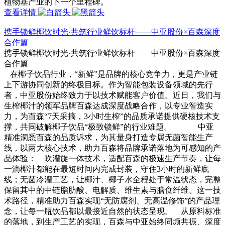
植物基产业的下一个里程碑。
查看详情
携手锁鲜椰饮时光·共筑行业鲜饮标杆——中亚股份×百森深度
合作篇
携手锁鲜椰饮时光·共筑行业鲜饮标杆——中亚股份×百森深度
合作篇
在椰子饮品行业，“新鲜”是品牌的核心竞争力，更是产业链
上下游协同创新的终极目标。作为智能包装设备领域的先行
者，中亚股份始终致力于以技术赋能客户价值。近日，我们与
生榨椰汁的领军品牌百森达成深度战略合作，以专业智造实
力，为百森“7天采摘，3小时生榨”的品质承诺提供硬核技术支
撑，共同破解椰子饮品“极致锁鲜”的行业难题。 中亚
精准洞悉百森的品质诉求，为其量身打造专属无菌智能生产
线，以两大核心技术，助力百森将品牌承诺落地为可感知的产
品体验： 吹灌旋一体技术，适配百森的极速生产节奏，让每
一滴椰汁都能在最短时间内完成封装，守住3小时的新鲜底
线；无菌冷灌工艺，让椰汁、椰子水全程处于常温状态，完整
保留其中的中链脂肪酸、电解质、维生素与膳食纤维。这一技
术路径，精准助力百森实现“无防腐剂、无高温修饰”的产品理
念，让每一瓶饮品都以最接近自然的状态呈现。 从原料标准
的落地，到生产工艺的实现，百森与中亚始终同频共振、深度