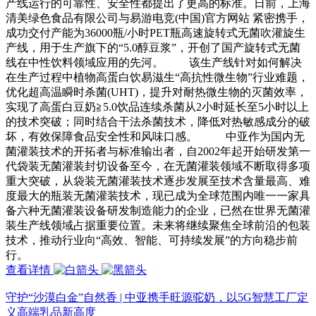
产线运行的可靠性、安全性都提出了更高的标准。日前，上海
清美绿色食品有限公司与易游电竞(中国)官方网站 紧密携手，
成功交付产能为36000瓶/小时PET瓶高速旋转式无菌吹灌旋生
产线，用于生产旗下的“5.0醇豆浆”，开创了国产旋转式无菌
线在中性饮料领域应用的先河。 该生产线针对如何解决
在生产过程中植物高蛋白饮易滋生“高抗性微生物”行业难题，
优化超高温瞬时杀菌(UHT)，提升对耐热微生物的灭菌效率，
实现了高蛋白豆奶≧5.0饮品连续杀菌从2小时延长至5小时以上
的技术突破；同时结合干法杀菌技术，降低对热敏感成分的破
坏，有效保障食品安全性和风味口感。 中亚作为国内无
菌灌装技术的开拓者与标准输出者，自2002年起开始研发第一
代袋装无菌灌装封切设备至今，在无菌灌装领域不断取得多项
重大突破，从袋装无菌灌装技术逐步发展至技术含量最高、难
度最大的瓶装无菌灌装技术，现已成为全球范围内唯一一家具
备六种无菌灌装设备研发制造能力的企业，已然在世界无菌灌
装生产线领域占据重要位置。未来将继续聚焦全球前沿的包装
技术，推动行业向“高效、智能、可持续发展”的方向稳步前
行。
查看详情
守护“沙漠白金”自然香 | 中亚携手旺源驼奶，以5G智慧工厂定
义高端乳品新高度