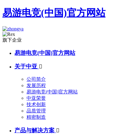
易游电竞(中国)官方网站
旗下企业
易游电竞(中国)官方网站
关于中亚

公司简介
发展历程
易游电竞(中国)官方网站
中亚荣誉
技术创新
品质管理
精密制造
产品与解决方案
