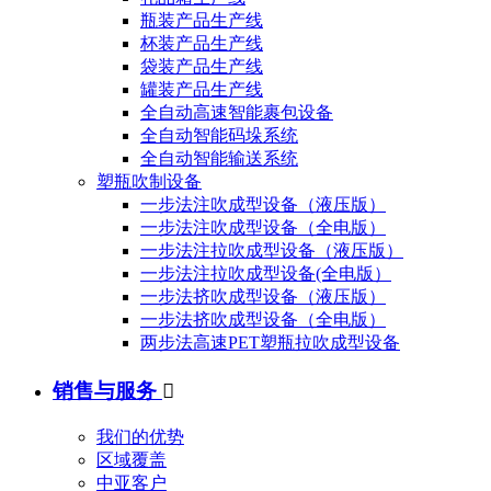
瓶装产品生产线
杯装产品生产线
袋装产品生产线
罐装产品生产线
全自动高速智能裹包设备
全自动智能码垛系统
全自动智能输送系统
塑瓶吹制设备
一步法注吹成型设备（液压版）
一步法注吹成型设备（全电版）
一步法注拉吹成型设备（液压版）
一步法注拉吹成型设备(全电版）
一步法挤吹成型设备（液压版）
一步法挤吹成型设备（全电版）
两步法高速PET塑瓶拉吹成型设备
销售与服务

我们的优势
区域覆盖
中亚客户