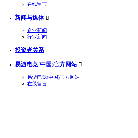
在线留言
新闻与媒体

企业新闻
行业新闻
投资者关系
易游电竞(中国)官方网站

易游电竞(中国)官方网站
在线留言