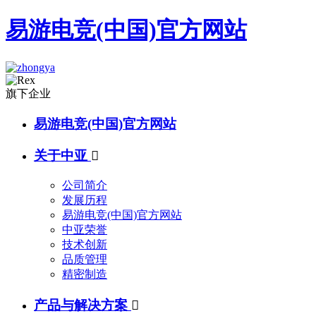
易游电竞(中国)官方网站
旗下企业
易游电竞(中国)官方网站
关于中亚

公司简介
发展历程
易游电竞(中国)官方网站
中亚荣誉
技术创新
品质管理
精密制造
产品与解决方案
