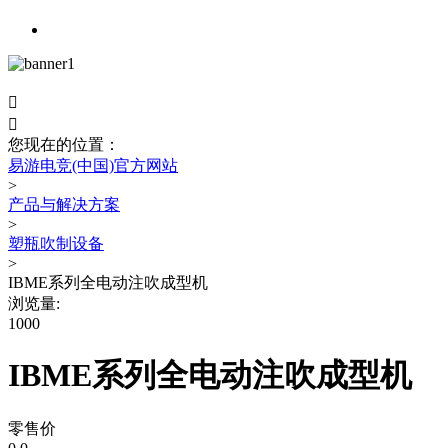


您现在的位置：
易游电竞(中国)官方网站
>
产品与解决方案
>
塑瓶吹制设备
>
IBME系列全电动注吹成型机
浏览量:
1000
IBME系列全电动注吹成型机
零售价